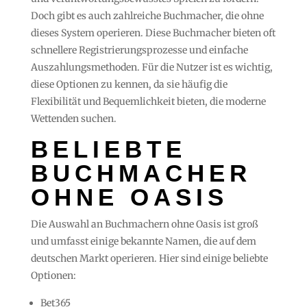
Doch gibt es auch zahlreiche Buchmacher, die ohne
dieses System operieren. Diese Buchmacher bieten oft
schnellere Registrierungsprozesse und einfache
Auszahlungsmethoden. Für die Nutzer ist es wichtig,
diese Optionen zu kennen, da sie häufig die
Flexibilität und Bequemlichkeit bieten, die moderne
Wettenden suchen.
BELIEBTE
BUCHMACHER
OHNE OASIS
Die Auswahl an Buchmachern ohne Oasis ist groß
und umfasst einige bekannte Namen, die auf dem
deutschen Markt operieren. Hier sind einige beliebte
Optionen:
Bet365