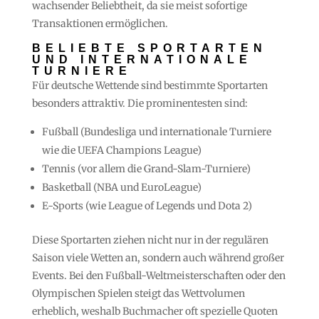
wachsender Beliebtheit, da sie meist sofortige
Transaktionen ermöglichen.
BELIEBTE SPORTARTEN
UND INTERNATIONALE
TURNIERE
Für deutsche Wettende sind bestimmte Sportarten
besonders attraktiv. Die prominentesten sind:
Fußball (Bundesliga und internationale Turniere
wie die UEFA Champions League)
Tennis (vor allem die Grand-Slam-Turniere)
Basketball (NBA und EuroLeague)
E-Sports (wie League of Legends und Dota 2)
Diese Sportarten ziehen nicht nur in der regulären
Saison viele Wetten an, sondern auch während großer
Events. Bei den Fußball-Weltmeisterschaften oder den
Olympischen Spielen steigt das Wettvolumen
erheblich, weshalb Buchmacher oft spezielle Quoten