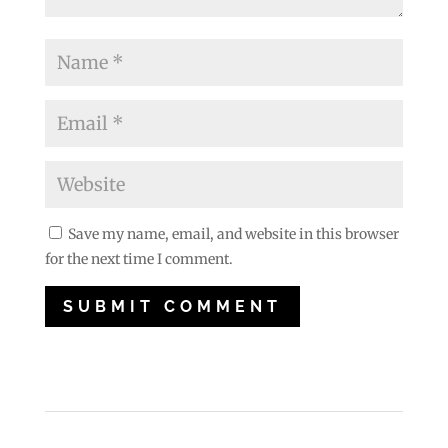
Save my name, email, and website in this browser
for the next time I comment.