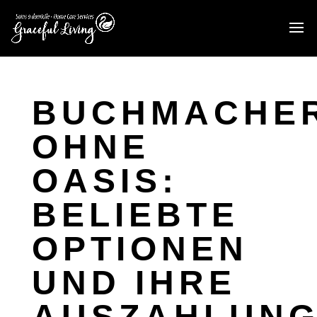
BUCHMACHE
OHNE
OASIS:
BELIEBTE
OPTIONEN
UND IHRE
AUSZAHLUNG