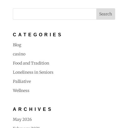
CATEGORIES
Blog
casino
Food and Tradition
Loneliness in Seniors
Palliative
Wellness
ARCHIVES
May 2026