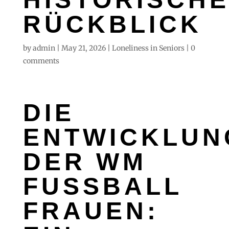
ÜCKBLICK
by
admin
|
May 21, 2026
|
Loneliness in Seniors
|
0
comments
DIE
ENTWICKLUN
DER WM
FUSSBALL F
RAUEN: E