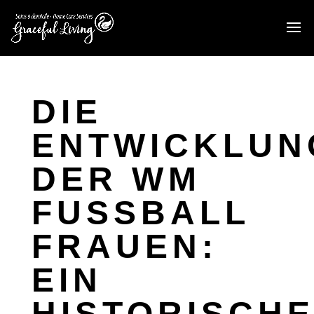
DIE
ENTWICKLUN
DER WM
FUSSBALL F
RAUEN: E
IN H
ISTORISCHER