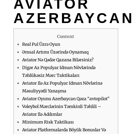
AVIATOR
AZERBAYCAN
Content
Real Pul Üzrə Oyun
Əmsal Artımı Üzərində Oynamaq
Aviator Nə Qədər Qazana Bilərsiniz?
Digər Az Populyar Idman Növlərində
Təhlükəsiz Mərc Taktikaları
Aviator Ilə Az Populyar Idman Növlərinə
Məsuliyyətli Yanaşma
Aviator Oyunu Azerbaycan Qəza “avtopilot”
Voleybol Mərclərinin Təmkinli Təhlili –
Aviator Ilə Addımlar
Minimum Risk Taktikası
Aviator Platformalarda Böyük Bonuslar Və