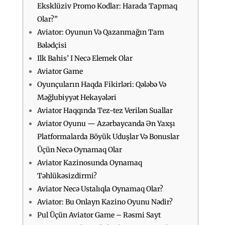
Eksklüziv Promo Kodlar: Harada Tapmaq
Olar?”
Aviator: Oyunun Və Qazanmağın Tam
Bələdçisi
Ilk Bahis’ I Necə Elemek Olar
Aviator Game
Oyunçuların Haqda Fikirləri: Qələbə Və
Məğlubiyyət Hekayələri
Aviator Haqqında Tez-tez Verilən Suallar
Aviator Oyunu — Azərbaycanda Ən Yaxşı
Platformalarda Böyük Uduşlar Və Bonuslar
Üçün Necə Oynamaq Olar
Aviator Kazinosunda Oynamaq
Təhlükəsizdirmi?
Aviator Necə Ustalıqla Oynamaq Olar?
Aviator: Bu Onlayn Kazino Oyunu Nədir?
Pul Üçün Aviator Game – Rəsmi Sayt