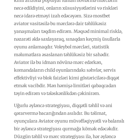
kimi arizona populyar idman növlərinə mərclərin
necə edildiyini, onların xüsusiyyətlərini və riskləri
necə idarə etməyi izah edəcəyəm. Sizə mostbet
aviator vasitəsilə bu mərclərə dair təhlükəsiz
yanaşmaları təqdim edirəm. Məqsəd minimal risklə,
nəzarəti əldə saxlayaraq, sınaqdan keçmiş üsullarla
oyunu anlamaqdır. Voleybol mərcləri, statistik
məlumatlara əsaslanan təhlükəsiz bir sahədir.
Aviator ilə bu idman növünə mərc edərkən,
komandaların child oyunlarındakı səhvlər, servis
effektivliyi və blok faizləri kimi göstəricilərə diqqət
etmək vacibdir. Mən həmişə limitləri qabaqcadan
təyin edirəm və tələskənlikdən çəkinirəm.
Uğurlu əyləncə strategiyası, diqqətli təhlil və ani
qərarvermə bacarığından asılıdır. Bu təlimat,
oyunçulara Aviator oyunu müvəffəqiyyətli və balanslı
bir əyləncə strategiyası qurmağa kömək edəcəkdir.
Düzgün təhlil və mərc strategiyası ilə, hər əyləncə