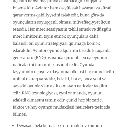
uçuşun hansı məqamda dayanacağını diqqətlə
izləməlidir. Aviator həm də yüksək həyəcan və sürətli
qərar vermə qabiliyyətini tələb edir, buna görə də
oyunçuların soyuqqanlı olması müvəffəqiyyət üçün
əsasdır. Hər mərc sessiyasını təhlil etmək və düzgün
mərc limitlərini təyin etmək oyunçulara daha
balanslı bir oyun strategiyası qurmağa kömək
edəcəkdir. Aviator oyunu alqoritmi təsadüfi rəqəmlər
generatoru (RNG) əsasında qurulub, bu da oyunun
nəticələrini tamamilə təsadüfi edir. Oyunda
təyyarənin uçuşu və dayanma nöqtəsi hər raund üçün
unikal olaraq yaradılır, belə ki, hər əyləncə yeni və
əvvəlki oyunlardan asılı olmayan nəticələr təqdim
edir. RNG texnologiyası, eyni zamanda, oyunun
ədalətli olmasını təmin edir, çünki heç bir xarici
faktor və hoy oyunçu müdaxiləsi nəticələrə təsir edə
bilməz.
Deyəsən, belə bir qələbə minimaldır və bunun