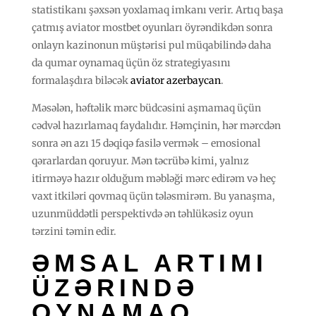
statistikanı şəxsən yoxlamaq imkanı verir. Artıq başa
çatmış aviator mostbet oyunları öyrəndikdən sonra
onlayn kazinonun müştərisi pul müqabilində daha
da qumar oynamaq üçün öz strategiyasını
formalaşdıra biləcək
aviator azerbaycan
.
Məsələn, həftəlik mərc büdcəsini aşmamaq üçün
cədvəl hazırlamaq faydalıdır. Həmçinin, hər mərcdən
sonra ən azı 15 dəqiqə fasilə vermək – emosional
qərarlardan qoruyur. Mən təcrübə kimi, yalnız
itirməyə hazır olduğum məbləği mərc edirəm və heç
vaxt itkiləri qovmaq üçün tələsmirəm. Bu yanaşma,
uzunmüddətli perspektivdə ən təhlükəsiz oyun
tərzini təmin edir.
ƏMSAL ARTIMI
ÜZƏRINDƏ
OYNAMAQ