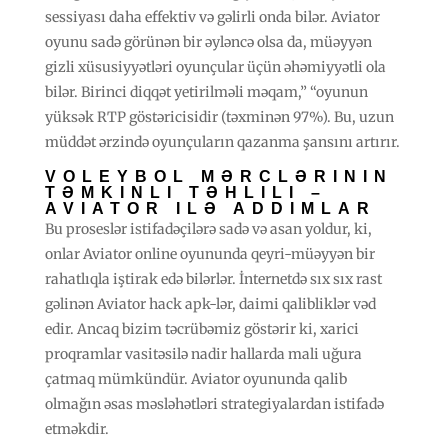
sessiyası daha effektiv və gəlirli onda bilər. Aviator
oyunu sadə görünən bir əyləncə olsa da, müəyyən
gizli xüsusiyyətləri oyunçular üçün əhəmiyyətli ola
bilər. Birinci diqqət yetirilməli məqam,” “oyunun
yüksək RTP göstəricisidir (təxminən 97%). Bu, uzun
müddət ərzində oyunçuların qazanma şansını artırır.
VOLEYBOL MƏRCLƏRININ
TƏMKINLI TƏHLILI –
AVIATOR ILƏ ADDIMLAR
Bu proseslər istifadəçilərə sadə və asan yoldur, ki,
onlar Aviator online oyununda qeyri-müəyyən bir
rahatlıqla iştirak edə bilərlər. İnternetdə sıx sıx rast
gəlinən Aviator hack apk-lər, daimi qalibliklər vəd
edir. Ancaq bizim təcrübəmiz göstərir ki, xarici
proqramlar vasitəsilə nadir hallarda mali uğura
çatmaq mümkündür. Aviator oyununda qalib
olmağın əsas məsləhətləri strategiyalardan istifadə
etməkdir.