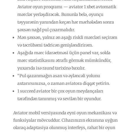
Aviator oyun proqramı — aviator 1 xbet avtomatik
mərclər yerləşdirəcək. Bununla belə, oyunçu
təyyarənin yanından keçən hər mərhələdən sonra
şəxsən nağd pul çıxarmalıdır.
Mən şəxsən, yalnız ən aşağı riskli mərcləri seçirəm
və təcrübəmi tədricən genişləndirirəm.
Aşağıda mərc idarəetməsi üçün panel var, solda
mərc statistikasını ətraflı görmək mümkündür,
yuxarıda isə raund tarixinə baxılır.
“Pul qazanmağın asan və əyləncəli yolunu
axtarırsınızsa, o zaman aviatora diqqət yetirin.
1 succeed aviator bir çox oyun meydançaları
tərəfindən tanınmış və sevilən bir oyundur.
Aviator mobil versiyasında eyni oyun mekanikası və
funksiyalar mövcuddur. Cihazınızın ekranına uyğun
olaraq adaptasiya olunmuş interfeys, rahat bir oyun