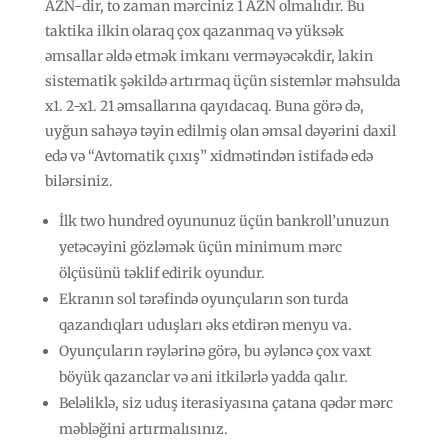
AZN-dir, to zaman mərciniz 1 AZN olmalıdır. Bu
taktika ilkin olaraq çox qazanmaq və yüksək
əmsallar əldə etmək imkanı verməyəcəkdir, lakin
sistematik şəkildə artırmaq üçün sistemlər məhsulda
x1. 2-x1. 21 əmsallarına qayıdacaq. Buna görə də,
uyğun sahəyə təyin edilmiş olan əmsal dəyərini daxil
edə və “Avtomatik çıxış” xidmətindən istifadə edə
bilərsiniz.
İlk two hundred oyununuz üçün bankroll’unuzun
yetəcəyini gözləmək üçün minimum mərc
ölçüsünü təklif edirik oyundur.
Ekranın sol tərəfində oyunçuların son turda
qazandıqları uduşları əks etdirən menyu va.
Oyunçuların rəylərinə görə, bu əyləncə çox vaxt
böyük qazanclar və ani itkilərlə yadda qalır.
Beləliklə, siz uduş iterasiyasına çatana qədər mərc
məbləğini artırmalısınız.