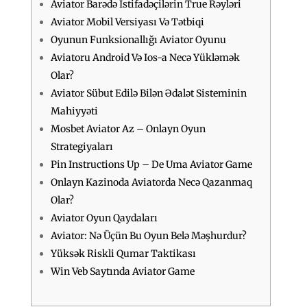
Aviator Barədə Istifadəçilərin True Rəyləri
Aviator Mobil Versiyası Və Tətbiqi
Oyunun Funksionallığı Aviator Oyunu
Aviatoru Android Və Ios-a Necə Yükləmək
Olar?
Aviator Sübut Edilə Bilən Ədalət Sisteminin
Mahiyyəti
Mosbet Aviator Az – Onlayn Oyun
Strategiyaları
Pin Instructions Up – De Uma Aviator Game
Onlayn Kazinoda Aviatorda Necə Qazanmaq
Olar?
Aviator Oyun Qaydaları
Aviator: Nə Üçün Bu Oyun Belə Məşhurdur?
Yüksək Riskli Qumar Taktikası
Win Veb Saytında Aviator Game