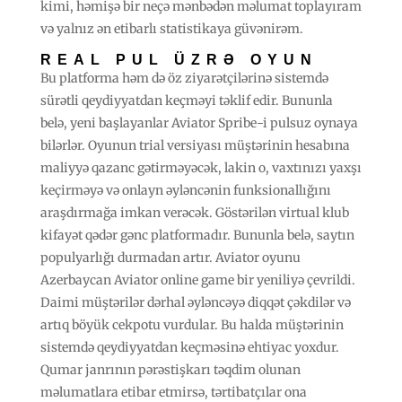
kimi, həmişə bir neçə mənbədən məlumat toplayıram
və yalnız ən etibarlı statistikaya güvənirəm.
REAL PUL ÜZRƏ OYUN
Bu platforma həm də öz ziyarətçilərinə sistemdə
sürətli qeydiyyatdan keçməyi təklif edir. Bununla
belə, yeni başlayanlar Aviator Spribe-i pulsuz oynaya
bilərlər. Oyunun trial versiyası müştərinin hesabına
maliyyə qazanc gətirməyəcək, lakin o, vaxtınızı yaxşı
keçirməyə və onlayn əyləncənin funksionallığını
araşdırmağa imkan verəcək. Göstərilən virtual klub
kifayət qədər gənc platformadır. Bununla belə, saytın
populyarlığı durmadan artır. Aviator oyunu
Azerbaycan Aviator online game bir yeniliyə çevrildi.
Daimi müştərilər dərhal əyləncəyə diqqət çəkdilər və
artıq böyük cekpotu vurdular. Bu halda müştərinin
sistemdə qeydiyyatdan keçməsinə ehtiyac yoxdur.
Qumar janrının pərəstişkarı təqdim olunan
məlumatlara etibar etmirsə, tərtibatçılar ona