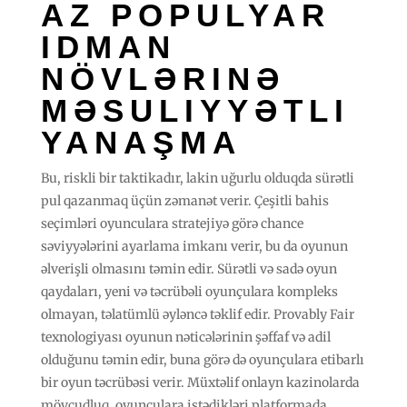
AZ POPULYAR
IDMAN
NÖVLƏRINƏ
MƏSULIYYƏTLI
YANAŞMA
Bu, riskli bir taktikadır, lakin uğurlu olduqda sürətli
pul qazanmaq üçün zəmanət verir. Çeşitli bahis
seçimləri oyunculara stratejiyə görə chance
səviyyələrini ayarlama imkanı verir, bu da oyunun
əlverişli olmasını təmin edir. Sürətli və sadə oyun
qaydaları, yeni və təcrübəli oyunçulara kompleks
olmayan, təlatümlü əyləncə təklif edir. Provably Fair
texnologiyası oyunun nəticələrinin şəffaf və adil
olduğunu təmin edir, buna görə də oyunçulara etibarlı
bir oyun təcrübəsi verir. Müxtəlif onlayn kazinolarda
mövcudluq, oyunçulara istədikləri platformada