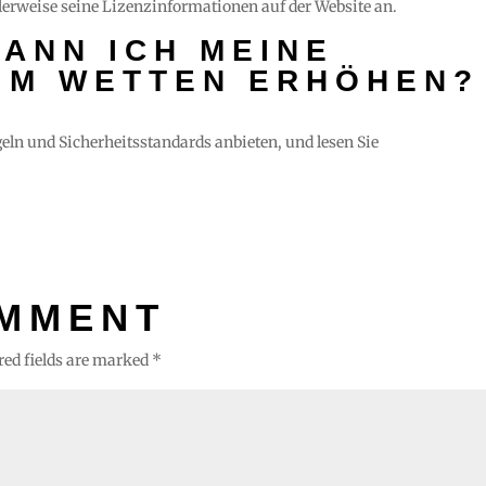
erweise seine Lizenzinformationen auf der Website an.
KANN ICH MEINE
EIM WETTEN ERHÖHEN?
egeln und Sicherheitsstandards anbieten, und lesen Sie
OMMENT
red fields are marked
*