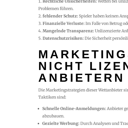
Rechtliche Unsicherheiten:
Wetten bei unli
Problemen führen.
fehlender Schutz:
Spieler haben keinen Anspr
Finanzielle Verluste:
Im Falle von Betrug ode
Mangelnde Transparenz:
Unlizenzierte Anb
Datenschutzrisiken:
Die Sicherheit persönli
MARKETING
NICHT LIZE
ANBIETERN
Die Marketingstrategien dieser Wettanbieter si
Taktiken sind:
Schnelle Online-Anmeldungen:
Anbieter ge
abzubauen.
Gezielte Werbung:
Durch Analysen und Track