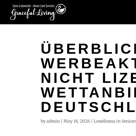
ÜBERBLIC
WERBEAKT
NICHT LI
WETTANBI
DEUTSCH
by
admin
|
May 18, 2026
|
Loneliness in Senior