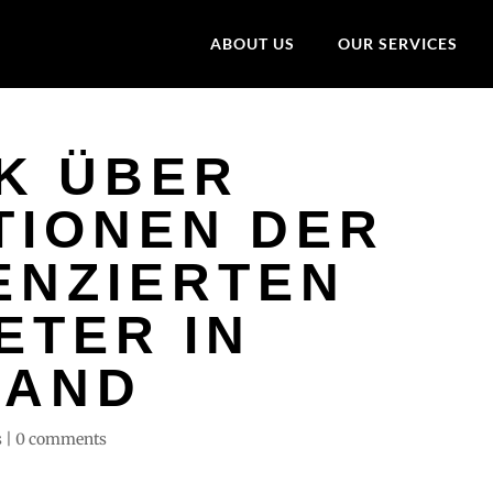
ABOUT US
OUR SERVICES
K ÜBER
IONEN DER
ZENZIERTEN
ETER IN
LAND
s
|
0 comments