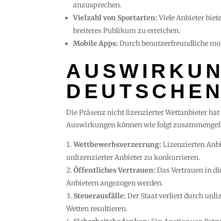
anzusprechen.
Vielzahl von Sportarten:
Viele Anbieter biet
breiteres Publikum zu erreichen.
Mobile Apps:
Durch benutzerfreundliche mob
AUSWIRKUN
DEUTSCHE
Die Präsenz nicht lizenzierter Wettanbieter h
Auswirkungen können wie folgt zusammengef
Wettbewerbsverzerrung:
Lizenzierten Anbi
unlizenzierter Anbieter zu konkurrieren.
Öffentliches Vertrauen:
Das Vertrauen in di
Anbietern angezogen werden.
Steuerausfälle:
Der Staat verliert durch unl
Wetten resultieren.