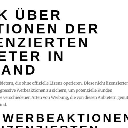
K ÜBER
IONEN DER
ZENZIERTEN
ETER IN
LAND
ietern, die ohne offizielle Lizenz operieren. Diese nicht lizenzierte
ggressive Werbeaktionen zu sichern, um potenzielle Kunden
ie verschiedenen Arten von Werbung, die von diesen Anbietern genu
ind.
 WERBEAKTIONE