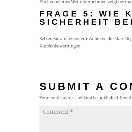
Ein lizenziertes Wettunternehmen zeigt normal
FRAGE 5: WIE 
SICHERHEIT B
Setzen Sie auf lizensierte Anbieter, die klare R
Kundenbewertungen.
SUBMIT A C
Your email address will not be published.
Requi